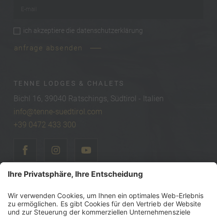
E-mail
*
ich akzeptiere die
datenschutzerklärung
privacy
*
anfrage absenden
TENNE LODGES & CHALETS
Bichl 16, 39040 Ratschings, Südtirol - Italien
info@tenne-suedtirol.com
+39 0472 433 300