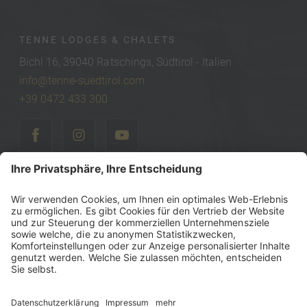
TENNE LODGES & CHALETS
Bichl 16, 39040 Ratschings, Südtirol - Italien
info@tenne-suedtirol.com
+39 0472 433 300
©
2026
Tenne Lodges & Chalets
MwSt-Nr.: IT00740470216
Steuernummer: 00740470216