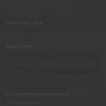
NÜTZLICHE LINKS
NEWSLETTER
Vorname
*
Nachname
*
E-mail
*
ich akzeptiere die
datenschutzerklärung
privacy
*
anfrage absenden