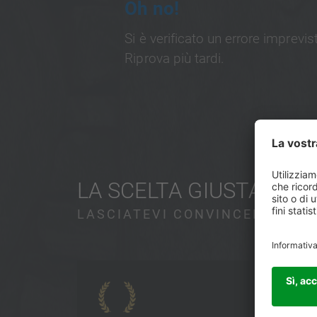
Oh no!
Si è verificato un errore imprevi
Riprova più tardi.
LA SCELTA GIUSTA
LASCIATEVI CONVINCERE!