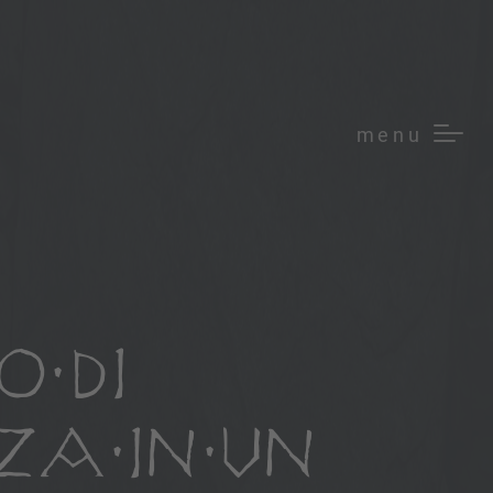
menu
O DI
A IN UN