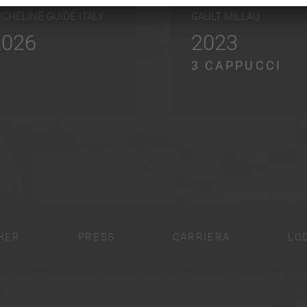
ICHELINE GUIDE ITALY
GAULT MILLAU
2026
2023
3 CAPPUCCI
HER
PRESS
CARRIERA
LO