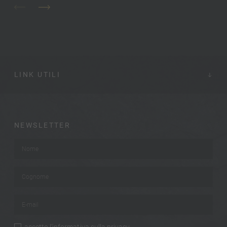
LINK UTILI
NEWSLETTER
Nome
*
Cognome
*
E-mail
*
accetto
l’informativa sulla privacy