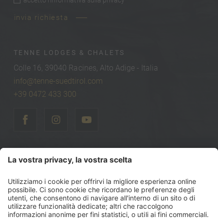
privacy
*
invia richiesta
TENNE LODGES & CHALETS
Colle 16, 39040 Racines, Alto Adige - Italia
info@tenne-suedtirol.com
+39 0472 433 300