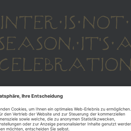
INTER IS NOT
SEASON, IT'S 
CELEBRATIO