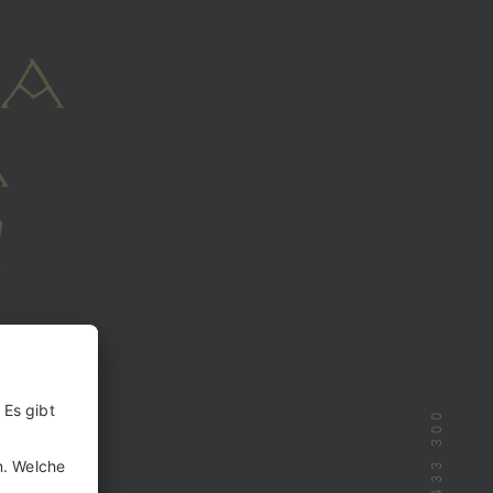
 A
A
N