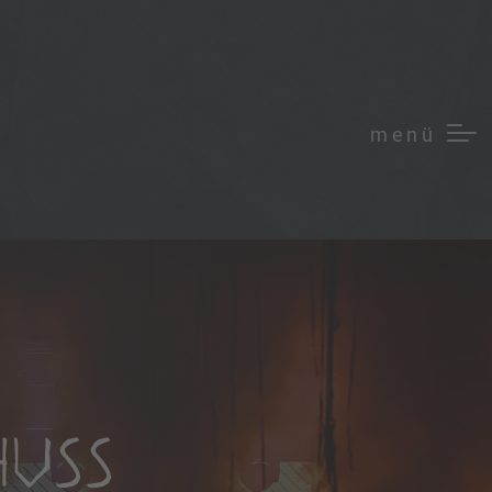
menü
USS