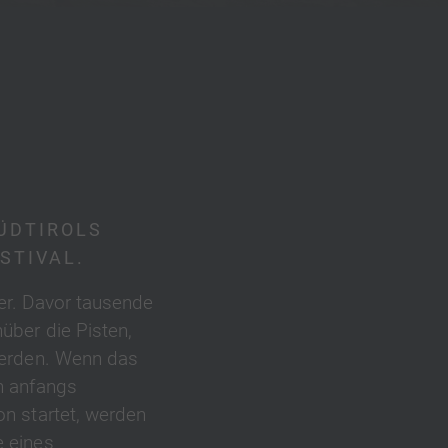
ÜDTIROLS
STIVAL.
er. Davor tausende
über die Pisten,
werden. Wenn das
n anfangs
on startet, werden
e eines