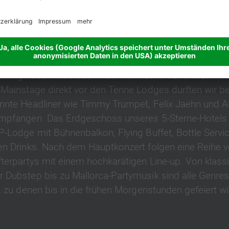
NÄCHTE. VOLLER GÄNSEHAUTMOMENTE.
menarbeit mit dem Südtiroler DJ Shany setzen wir m
ening neue Maßstäbe in der heimischen Eventszene. 
-Mainstage direkt vor den Tenne Lodges durften wir be
nnte Headliner wie Timmy Trumpet, Felix Jaehn und A
mpfangen. Das Erdgeschoss unseres 5-Sterne-Hotels 
P-Lodge mit Bühnenbalkon, Flying Buffet, Bottle Servi
en Drinks. Nach dem Hauptkonzert folgen eine Reihe 
fterpartys mit einem hochkarätigen Line-up. Von klas
 Dubstep bis zu Mallorca-Partymusik sind alle Genre
, zu denen bis in die frühen Morgenstunden gefeiert wi