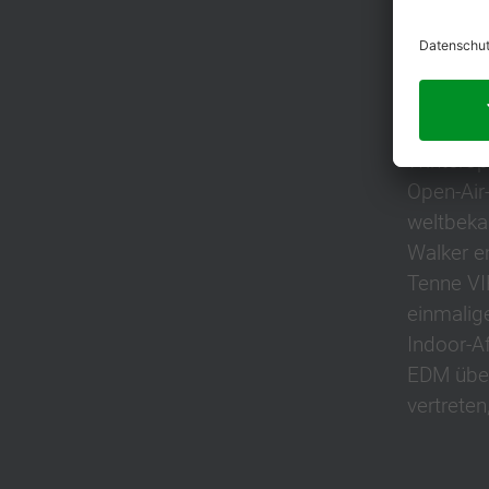
ZWEI 
In Zusam
Winterop
Open-Air
weltbeka
Walker e
Tenne VI
einmalig
Indoor-A
EDM über
vertreten