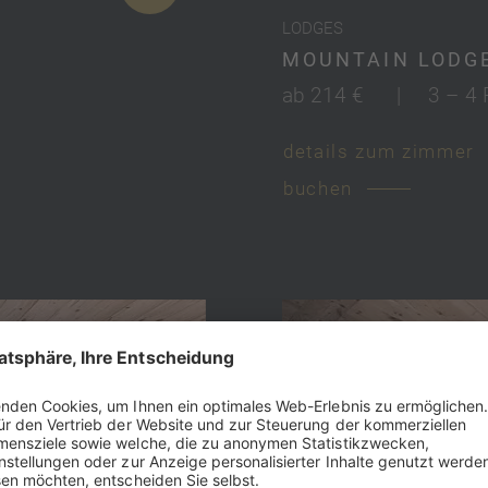
LODGES
MOUNTAIN LODG
ab 214 €
|
3 – 4
details zum zimmer
buchen