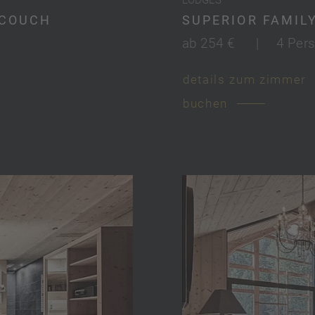
HCOUCH
SUPERIOR FAMIL
ab 254 €
|
4 Per
details zum zimmer
buchen