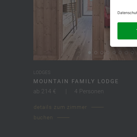
LODGES
MOUNTAIN FAMILY LODGE
ab 214 €
|
4 Personen
details zum zimmer
buchen