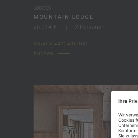
LODGES
MOUNTAIN LODGE
ab 214 €
|
2 Personen
details zum zimmer
buchen