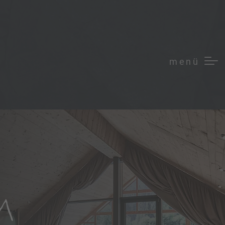
menü
M