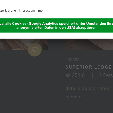
LODGES
SUPERIOR LODGE
ab 254 €
|
2 Per
details zum zimmer
buchen