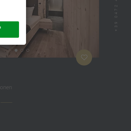
+39 0472 433 300
sonen