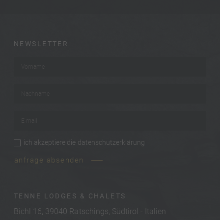
NEWSLETTER
Vorname
*
Nachname
*
E-mail
*
ich akzeptiere die
datenschutzerklärung
privacy
*
anfrage absenden
TENNE LODGES & CHALETS
Bichl 16, 39040 Ratschings, Südtirol - Italien