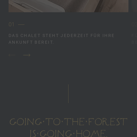
01
0
DAS CHALET STEHT JEDERZEIT FÜR IHRE
F
ANKUNFT BEREIT.
B
GOING TO THE FOREST
IS GOING HOME.