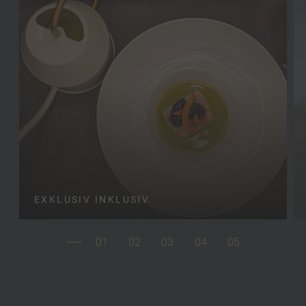
EXKLUSIV INKLUSIV.
01
02
03
04
05