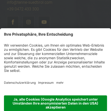
info@tenne-suedtirol.com
+39 0472 433 300
©
2026
Tenne Lodges & Chalets
MwSt-Nr.: IT00740470216
Steuernummer: 00740470216
Sitemap
Impressum
Datenschutzerklärung
Barrierefreiheitserklärung
Cookie-Einstellungen
produced by