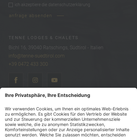
ich akzeptiere die
datenschutzerklärung
privacy
*
anfrage absenden
TENNE LODGES & CHALETS
Bichl 16, 39040 Ratschings, Südtirol - Italien
info@tenne-suedtirol.com
+39 0472 433 300