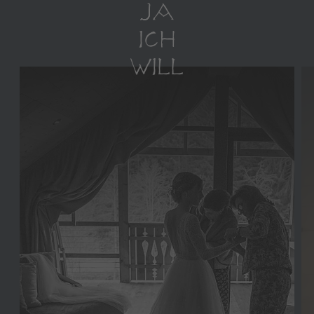
JA
ICH
WILL