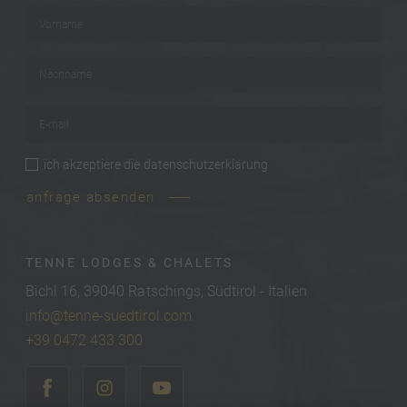
Vorname
*
Nachname
*
E-mail
*
ich akzeptiere die
datenschutzerklärung
privacy
*
anfrage absenden
TENNE LODGES & CHALETS
Bichl 16, 39040 Ratschings, Südtirol - Italien
info@tenne-suedtirol.com
+39 0472 433 300