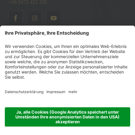
+39 0472 433 300
©
2026
Tenne Lodges & Chalets
MwSt-Nr.: IT00740470216
Steuernummer: 00740470216
Sitemap
Impressum
Datenschutzerklärung
Barrierefreiheitserklärung
Cookie-Einstellungen
produced by