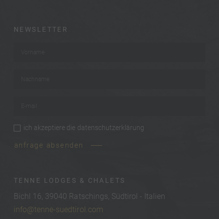
NEWSLETTER
Vorname
*
Nachname
*
E-mail
*
ich akzeptiere die
datenschutzerklärung
privacy
*
anfrage absenden
TENNE LODGES & CHALETS
Bichl 16, 39040 Ratschings, Südtirol - Italien
info@tenne-suedtirol.com