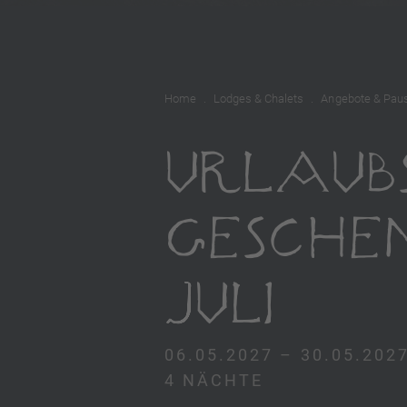
Home
Lodges & Chalets
Angebote & Pau
URLAUB
GESCHE
JULI
06.05.2027 – 30.05.202
4 NÄCHTE