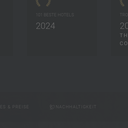
101 BESTE HOTELS
TRO
2024
2
TH
CO
ES & PREISE
NACHHALTIGKEIT