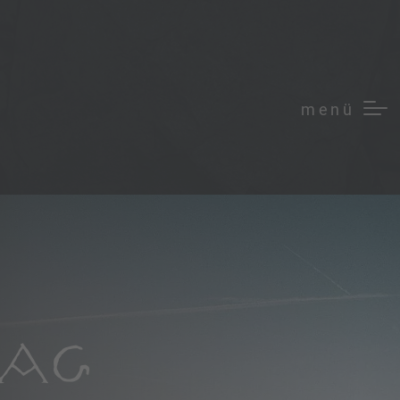
menü
TAG