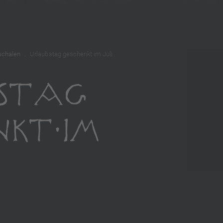
schalen
Urlaubstag geschenkt im Juli
STAG
NKT IM
7