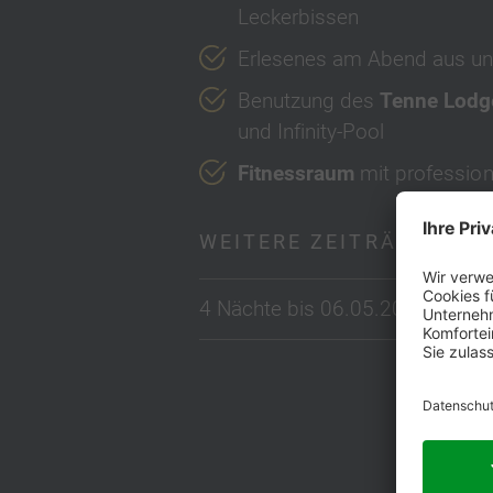
Leckerbissen
Erlesenes am Abend
aus u
Benutzung des
Tenne Lodg
und Infinity-Pool
Fitnessraum
mit professio
WEITERE ZEITRÄUME
4 Nächte bis 06.05.2027 – 30.