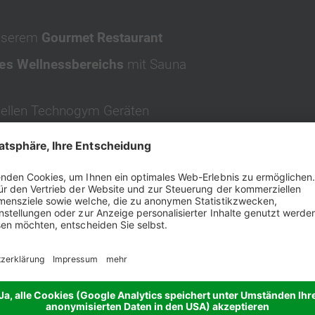
nserem
Gourmet Restaurant
es Wellnessbereichs
mit Sauna
nellen Technogym Geräten
05.2027
ab 627 €