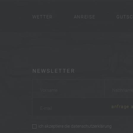
WETTER
ANREISE
GUTSC
NEWSLETTER
Vorname
*
Nachname
anfrage 
E-mail
*
ich akzeptiere die
datenschutzerklärung
privacy
*