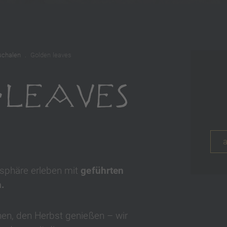
schalen
Golden leaves
 LEAVES
6
osphäre erleben mit
geführten
.
hen, den Herbst genießen – wir