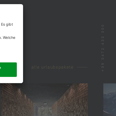
+39 0472 433 300
alle urlaubspakete