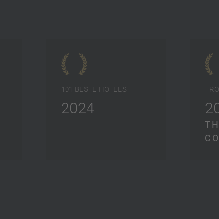
101 BESTE HOTELS
TRO
2024
2
TH
CO