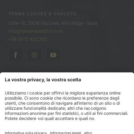
TENNE LODGES & CHALETS
Colle 16, 39040 Racines, Alto Adige - Italia
info@tenne-suedtirol.com
+39 0472 433 300
©
2026
Tenne Lodges & Chalets
Part. IVA: IT00740470216
Codice fiscale: 00740470216
Sitemap
Note legali
Politica sulla privacy