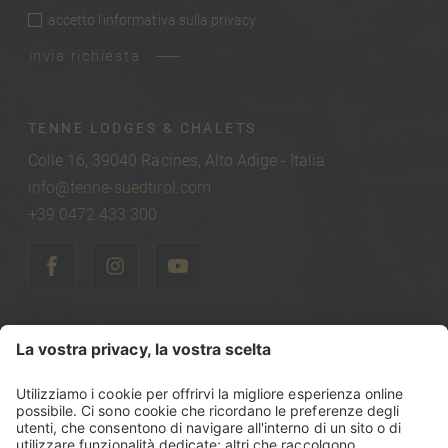
accetto
l’informativa sulla privacy
privacy
*
invia richiesta
TENNE LODGES & CHALETS
Colle 16, 39040 Racines, Alto Adige - Italia
info@tenne-suedtirol.com
+39 0472 433 300