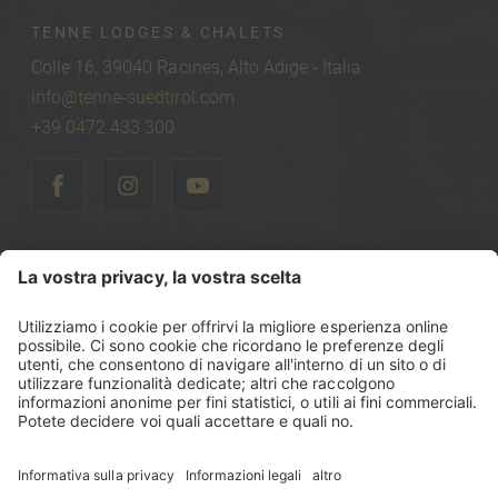
TENNE LODGES & CHALETS
Colle 16, 39040 Racines, Alto Adige - Italia
info@tenne-suedtirol.com
+39 0472 433 300
©
2026
Tenne Lodges & Chalets
Part. IVA: IT00740470216
Codice fiscale: 00740470216
Sitemap
Note legali
Politica sulla privacy
Dichiarazione di accessibilità
Impostazioni cookie