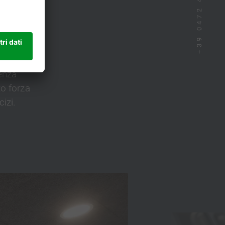
+39 0472 433 300
ttrezzi
ienza
to forza
izi.