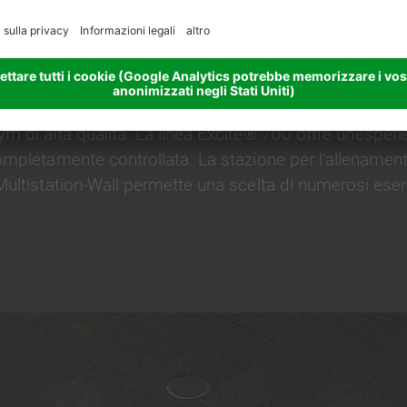
ARE I PROPRI LIMITI.
 sala fitness regala un panorama motivante, oltre ad a
 di alta qualità. La linea Excite® 700 offre un’esper
ompletamente controllata. La stazione per l’allenamen
ultistation-Wall permette una scelta di numerosi eserc