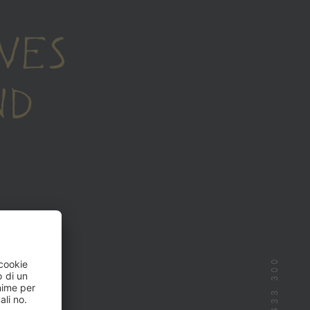
VES
ND