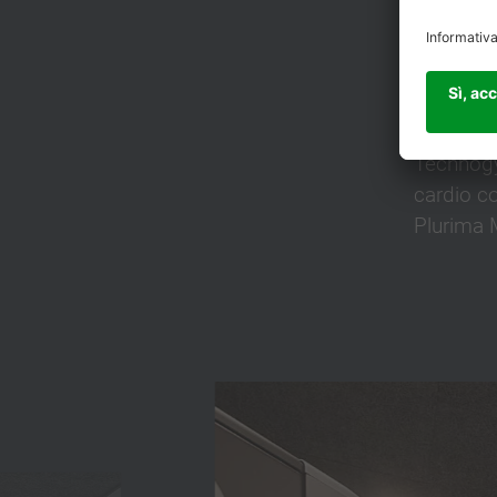
ESPLOR
La nostra
Technogym
cardio c
Plurima M