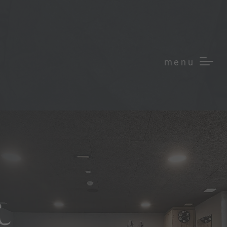
menu
R