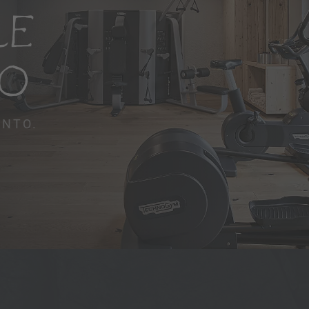
RE
IO
ENTO.