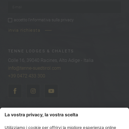
E-mail
*
accetto
l’informativa sulla privacy
privacy
*
invia richiesta
TENNE LODGES & CHALETS
Colle 16, 39040 Racines, Alto Adige - Italia
info@tenne-suedtirol.com
+39 0472 433 300