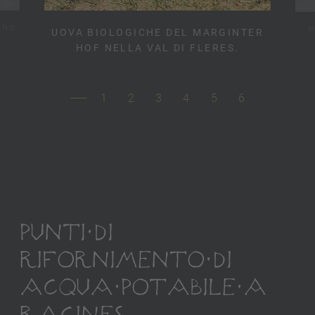
ENO.
P
UOVA BIOLOGICHE DEL MARGINTER
HOF NELLA VAL DI FLERES.
1
2
3
4
5
6
PUNTI DI
RIFORNIMENTO DI
ACQUA POTABILE A
RACINES