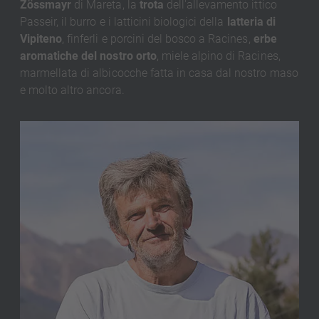
Zössmayr
di Mareta, la
trota
dell'allevamento ittico
Passeir, il burro e i latticini biologici della
latteria di
Vipiteno
, finferli e porcini del bosco a Racines,
erbe
aromatiche del nostro orto
, miele alpino di Racines,
marmellata di albicocche fatta in casa dal nostro maso
e molto altro ancora.