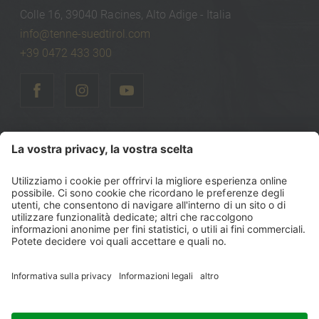
Colle 16, 39040 Racines, Alto Adige - Italia
info@tenne-suedtirol.com
+39 0472 433 300
©
2026
Tenne Lodges & Chalets
Part. IVA: IT00740470216
Codice fiscale: 00740470216
Sitemap
Note legali
Politica sulla privacy
Dichiarazione di accessibilità
Impostazioni cookie
produced by