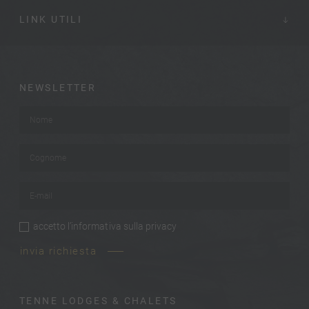
LINK UTILI
NEWSLETTER
Nome
*
Cognome
*
E-mail
*
accetto
l’informativa sulla privacy
privacy
*
invia richiesta
TENNE LODGES & CHALETS