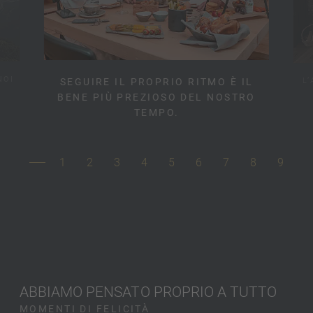
NOI
L
SEGUIRE IL PROPRIO RITMO È IL
BENE PIÙ PREZIOSO DEL NOSTRO
TEMPO.
1
2
3
4
5
6
7
8
9
ABBIAMO PENSATO PROPRIO A TUTTO
MOMENTI DI FELICITÀ