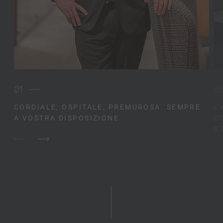
01
0
CORDIALE, OSPITALE, PREMUROSA. SEMPRE
L
A VOSTRA DISPOSIZIONE.
C
S