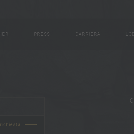
HER
PRESS
CARRIERA
LO
C
 richiesta