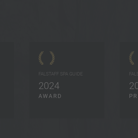
FALSTAFF SPA GUIDE
FAL
2024
2
AWARD
PR