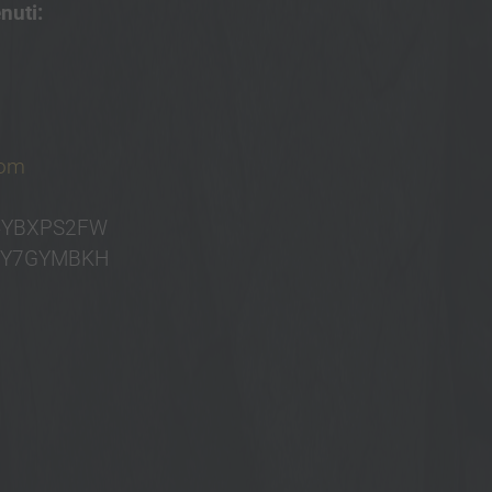
nuti:
com
B4YBXPS2FW
B4Y7GYMBKH