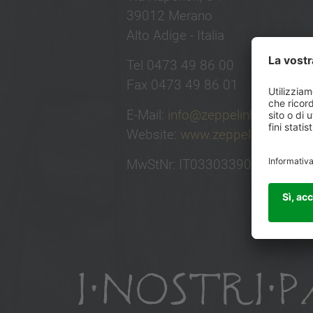
39012 Merano
Alto Adige - Italia
Tel 0473 49 86 00
Fax 0473 49 86 01
E-Mail:
info@zeppelinhotel.tech
Website:
www.zeppelinhotel.tec
MwStNr: IT03303390219
I NOSTRI