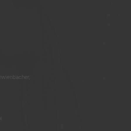
chwienbacher,
i