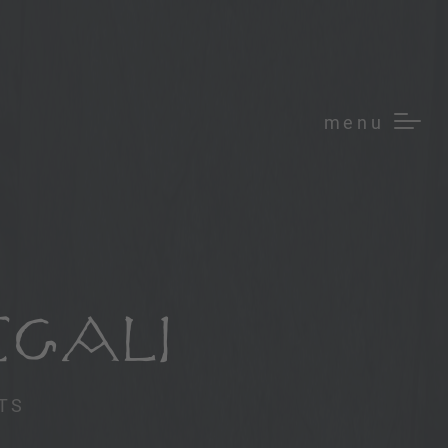
menu
EGALI
TS