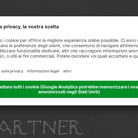
h
 PARTNER