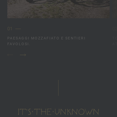
01
0
PAESAGGI MOZZAFIATO E SENTIERI
T
FAVOLOSI.
A
IT’S THE UNKNOWN