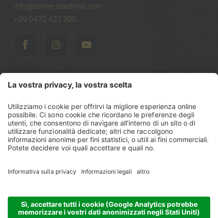
info@tenne-suedtirol.com
+39 0472 433 300
©
2026
Tenne Lodges & Chalets
Part. IVA: IT00740470216
Codice fiscale: 00740470216
Sitemap
Note legali
Politica sulla privacy
Dichiarazione di accessibilità
Impostazioni cookie
produced by