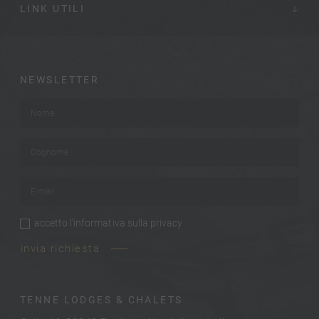
LINK UTILI
NEWSLETTER
Nome
*
Cognome
*
E-mail
*
accetto
l’informativa sulla privacy
privacy
*
invia richiesta
TENNE LODGES & CHALETS