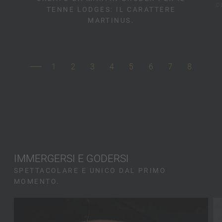
D
TENNE LODGES: IL CARATTERE
MARTINUS.
1
2
3
4
5
6
7
8
IMMERGERSI E GODERSI
SPETTACOLARE E UNICO DAL PRIMO
MOMENTO.