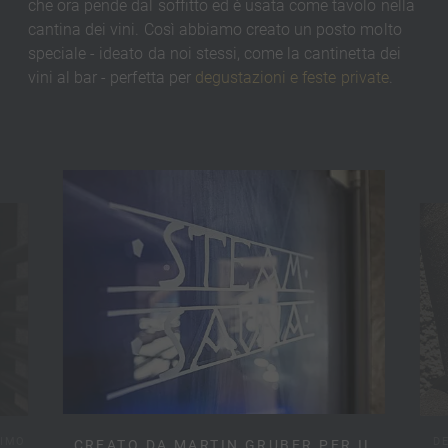
che ora pende dal soffitto ed è usata come tavolo nella
cantina dei vini. Così abbiamo creato un posto molto
speciale - ideato da noi stessi, come la cantinetta dei
vini al bar - perfetta per
degustazioni e feste private
.
NIMO
D
CREATO DA MARTIN GRUBER PER IL