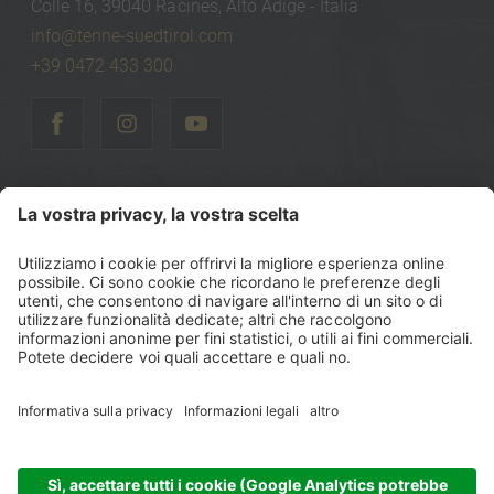
Colle 16, 39040 Racines, Alto Adige - Italia
info@tenne-suedtirol.com
+39 0472 433 300
©
2026
Tenne Lodges & Chalets
Part. IVA: IT00740470216
Codice fiscale: 00740470216
Sitemap
Note legali
Politica sulla privacy
Dichiarazione di accessibilità
Impostazioni cookie
produced by