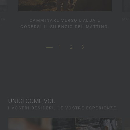
ATA.
MAT
CAMMINARE VERSO L’ALBA E
A.
GODERSI IL SILENZIO DEL MATTINO.
1
2
3
UNICI COME VOI.
I VOSTRI DESIDERI. LE VOSTRE ESPERIENZE.