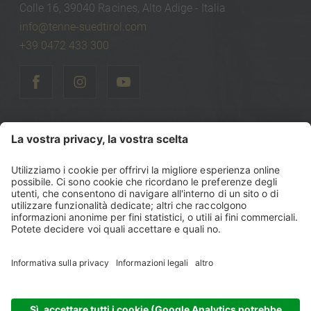
Colle 16, 39040 Racines, Alto Adige - Italia
info@tenne-suedtirol.com
+39 0472 433 300
©
2026
Tenne Lodges & Chalets
Part. IVA: IT00740470216
Codice fiscale: 00740470216
Sitemap
Note legali
Politica sulla privacy
Dichiarazione di accessibilità
Impostazioni cookie
produced by