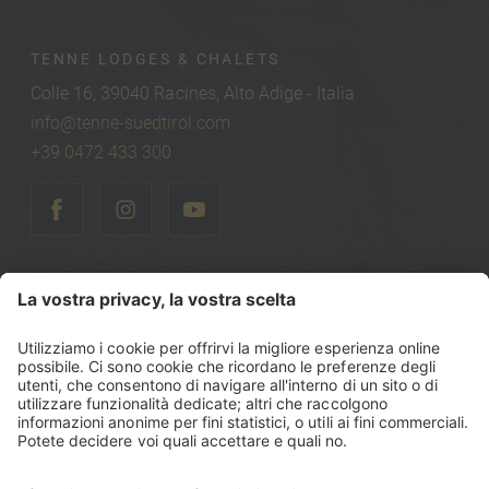
TENNE LODGES & CHALETS
Colle 16, 39040 Racines, Alto Adige - Italia
info@tenne-suedtirol.com
+39 0472 433 300
©
2026
Tenne Lodges & Chalets
Part. IVA: IT00740470216
Codice fiscale: 00740470216
Sitemap
Note legali
Politica sulla privacy