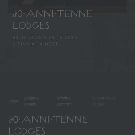
10 ANNI TENNE
LODGES
04.12.2026 – 20.12.2026
3 FINO A 14 NOTTI
Lodges &
Offerte &
10 anni Tenne
Home
Chalets
pacchetti
Lodges
10 ANNI TENNE
LODGES